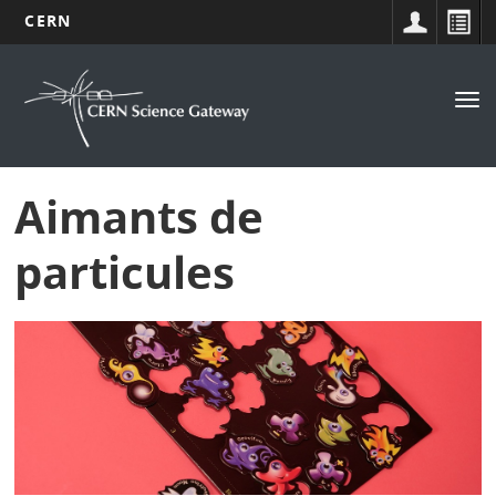
CERN
Navigation
Aller
au
principale
Tog
contenu
nav
principal
Aimants de
particules