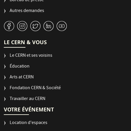
Bureau de presse
Autres demandes
v
J
W
M
1
LE CERN & VOUS
Le CERN et ses voisins
Éducation
Arts at CERN
Fondation CERN & Société
Travailler au CERN
VOTRE ÉVÉNEMENT
Location d'espaces