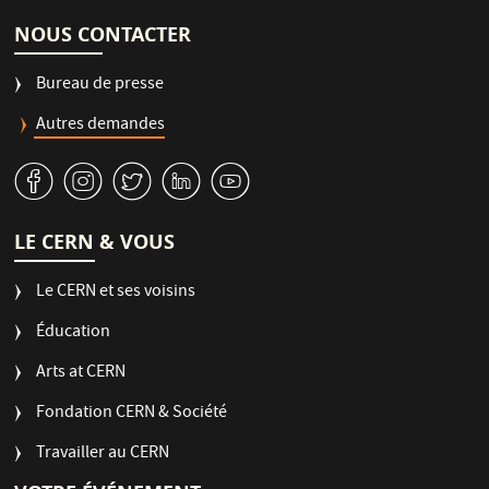
n
NOUS CONTACTER
Bureau de presse
Autres demandes
v
J
W
M
1
LE CERN & VOUS
Le CERN et ses voisins
Éducation
Arts at CERN
Fondation CERN & Société
Travailler au CERN