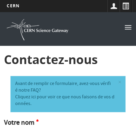
CERN
Navigation
Aller
au
principale
Tog
contenu
nav
principal
Contactez-nous
×
M
Avant de remplir ce formulaire, avez-vous vérifi
é notre FAQ?
e
Cliquez ici pour voir ce que nous faisons de vos d
s
onnées
.
s
Votre nom
a
g