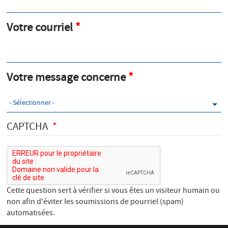
e
Votre courriel
d
'
i
Votre message concerne
n
f
o
CAPTCHA
r
m
a
t
Cette question sert à vérifier si vous êtes un visiteur humain ou
i
non afin d'éviter les soumissions de pourriel (spam)
o
automatisées.