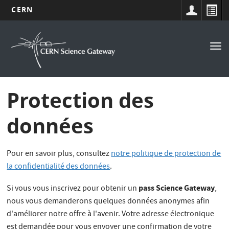
CERN
Navigation
Aller
au
principale
Tog
contenu
nav
principal
Protection des
données
Pour en savoir plus, consultez
notre politique de protection de
la confidentialité des données
.
pass Science Gateway
Si vous vous inscrivez pour obtenir un
,
nous vous demanderons quelques données anonymes afin
d'améliorer notre offre à l'avenir. Votre adresse électronique
est demandée pour vous envoyer une confirmation de votre