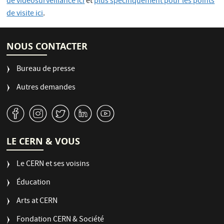
de vidéosurveillance ici
et
plus spécifiquement pour les points
de visite ici
.
NOUS CONTACTER
Bureau de presse
Autres demandes
v
J
W
M
1
LE CERN & VOUS
Le CERN et ses voisins
Éducation
Arts at CERN
Fondation CERN & Société