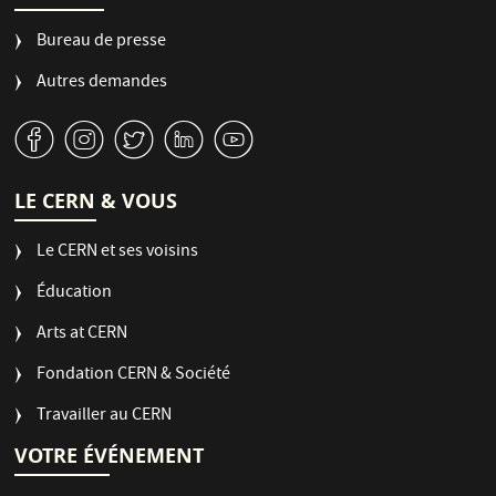
Bureau de presse
Autres demandes
v
J
W
M
1
LE CERN & VOUS
Le CERN et ses voisins
Éducation
Arts at CERN
Fondation CERN & Société
Travailler au CERN
VOTRE ÉVÉNEMENT