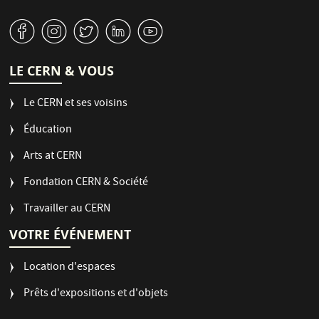
v
J
W
M
1
LE CERN & VOUS
Le CERN et ses voisins
Éducation
Arts at CERN
Fondation CERN & Société
Travailler au CERN
VOTRE ÉVÉNEMENT
Location d'espaces
Prêts d'expositions et d'objets