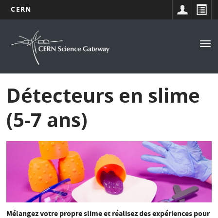
CERN
Navigation
Aller
au
principale
Tog
contenu
nav
principal
Détecteurs en slime
(5-7 ans)
Mélangez votre propre slime et réalisez des expériences pour