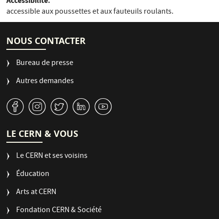
Accessibilité
accessible aux poussettes et aux fauteuils roulants.
NOUS CONTACTER
Bureau de presse
Autres demandes
v
J
W
M
1
LE CERN & VOUS
Le CERN et ses voisins
Éducation
Arts at CERN
Fondation CERN & Société