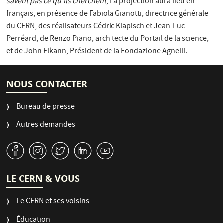
savent pas ce qu'ils cherchent
, La projection aura lieu en
français, en présence de Fabiola Gianotti, directrice générale
du CERN, des réalisateurs Cédric Klapisch et Jean-Luc
Perréard, de Renzo Piano, architecte du Portail de la science,
et de John Elkann, Président de la Fondazione Agnelli.
NOUS CONTACTER
Bureau de presse
Autres demandes
v
J
W
M
1
LE CERN & VOUS
Le CERN et ses voisins
Éducation