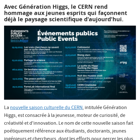
Avec Génération Higgs, le CERN rend
hommage aux jeunes esprits qui façonnent
déjà le paysage scientifique d'aujourd'hui.
La
nouvelle saison culturelle du CERN
, intitulée Génération
Higgs, est consacrée à la jeunesse, moteur de curiosité, de
créativité et d'innovation. Le nom de cette nouvelle saison fait
poétiquement référence aux étudiants, doctorants, jeunes
ingénieurs et chercheurs, dont les efforts pour percer les plus