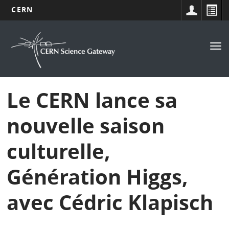
CERN
Navigation
Aller
au
principale
Tog
contenu
nav
principal
Le CERN lance sa
nouvelle saison
culturelle,
Génération Higgs,
avec Cédric Klapisch